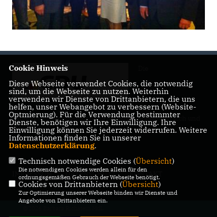
Cookie Hinweis
Die
Diese Webseite verwendet Cookies, die notwendig
sind, um die Webseite zu nutzen. Weiterhin
verwenden wir Dienste von Drittanbietern, die uns
helfen, unser Webangebot zu verbessern (Website-
Optmierung). Für die Verwendung bestimmter
Landtagsabgeordnete Barbara Richstein präsentiert sich und
Dienste, benötigen wir Ihre Einwilligung. Ihre
ihre politischen Ziele.
Einwilligung können Sie jederzeit widerrufen. Weitere
Informationen finden Sie in unserer
Datenschutzerklärung
.
Technisch notwendige Cookies (
Übersicht
)
Die notwendigen Cookies werden allein für den
IMPRESSUM
DATENSCHUTZ
KONTAKT
ordnungsgemäßen Gebrauch der Webseite benötigt.
Cookies von Drittanbietern (
Übersicht
)
Zur Optimierung unserer Webseite binden wir Dienste und
Angebote von Drittanbietern ein.
@2026 Barbara Richstein MdL