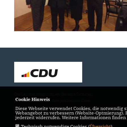
Die Landtagsabgeordnete Barbara Richstein
Cookie Hinweis
präsentiert sich und ihre politischen Ziele.
Diese Webseite verwendet Cookies, die notwendig si
Webangebot zu verbessern (Website-Optmierung). Fü
jederzeit widerrufen. Weitere Informationen finden
Technisch notwendige Cookies (
Übersicht
)