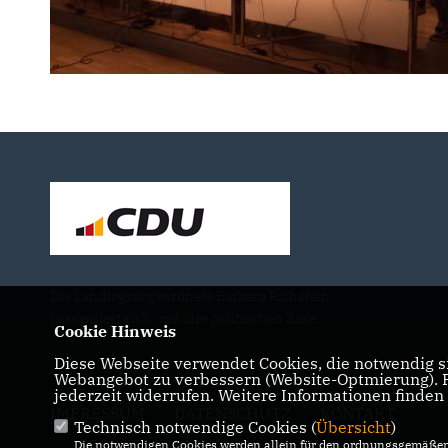
Die Landtagsabgeordnete Barbara Richstein
präsentiert sich und ihre politischen Ziele.
Cookie Hinweis
Diese Webseite verwendet Cookies, die notwendig si
Webangebot zu verbessern (Website-Optmierung). Fü
jederzeit widerrufen. Weitere Informationen finden
IMPRESSUM
DATENSCHUTZ
KONTAKT
Technisch notwendige Cookies (
Übersicht
)
Die notwendigen Cookies werden allein für den ordnungsgemäßen 