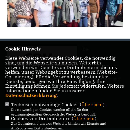
Cookie Hinweis
Die
Diese Webseite verwendet Cookies, die notwendig
sind, um die Webseite zu nutzen. Weiterhin
verwenden wir Dienste von Drittanbietern, die uns
helfen, unser Webangebot zu verbessern (Website-
Optmierung). Für die Verwendung bestimmter
Landtagsabgeordnete Barbara Richstein präsentiert sich und
Dienste, benötigen wir Ihre Einwilligung. Ihre
ihre politischen Ziele.
Einwilligung können Sie jederzeit widerrufen. Weitere
Informationen finden Sie in unserer
Datenschutzerklärung
.
Technisch notwendige Cookies (
Übersicht
)
Die notwendigen Cookies werden allein für den
IMPRESSUM
DATENSCHUTZ
KONTAKT
ordnungsgemäßen Gebrauch der Webseite benötigt.
Cookies von Drittanbietern (
Übersicht
)
Zur Optimierung unserer Webseite binden wir Dienste und
Angebote von Drittanbietern ein.