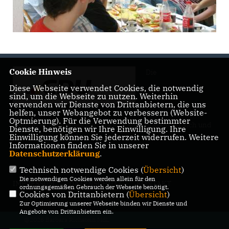
Cookie Hinweis
Die
Diese Webseite verwendet Cookies, die notwendig
sind, um die Webseite zu nutzen. Weiterhin
verwenden wir Dienste von Drittanbietern, die uns
helfen, unser Webangebot zu verbessern (Website-
Optmierung). Für die Verwendung bestimmter
Landtagsabgeordnete Barbara Richstein präsentiert sich und
Dienste, benötigen wir Ihre Einwilligung. Ihre
ihre politischen Ziele.
Einwilligung können Sie jederzeit widerrufen. Weitere
Informationen finden Sie in unserer
Datenschutzerklärung
.
Technisch notwendige Cookies (
Übersicht
)
Die notwendigen Cookies werden allein für den
IMPRESSUM
DATENSCHUTZ
KONTAKT
ordnungsgemäßen Gebrauch der Webseite benötigt.
Cookies von Drittanbietern (
Übersicht
)
Zur Optimierung unserer Webseite binden wir Dienste und
Angebote von Drittanbietern ein.
@2026 Barbara Richstein MdL