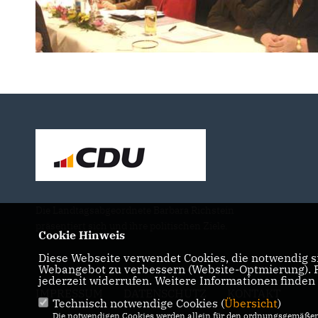
Die Landtagsabgeordnete Barbara Richstein
präsentiert sich und ihre politischen Ziele.
Cookie Hinweis
Diese Webseite verwendet Cookies, die notwendig si
Webangebot zu verbessern (Website-Optmierung). Fü
jederzeit widerrufen. Weitere Informationen finden
IMPRESSUM
DATENSCHUTZ
KONTAKT
Technisch notwendige Cookies (
Übersicht
)
Die notwendigen Cookies werden allein für den ordnungsgemäßen 