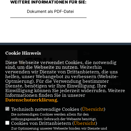
WEITERE INFORMATIONEN FÜR SIE:
Dokument als PDF-Datei
Cookie Hinweis
Die
Diese Webseite verwendet Cookies, die notwendig
sind, um die Webseite zu nutzen. Weiterhin
verwenden wir Dienste von Drittanbietern, die uns
helfen, unser Webangebot zu verbessern (Website-
Optmierung). Für die Verwendung bestimmter
Landtagsabgeordnete Barbara Richstein präsentiert sich und
Dienste, benötigen wir Ihre Einwilligung. Ihre
ihre politischen Ziele.
Einwilligung können Sie jederzeit widerrufen. Weitere
Informationen finden Sie in unserer
Datenschutzerklärung
.
Technisch notwendige Cookies (
Übersicht
)
Die notwendigen Cookies werden allein für den
IMPRESSUM
DATENSCHUTZ
KONTAKT
ordnungsgemäßen Gebrauch der Webseite benötigt.
Cookies von Drittanbietern (
Übersicht
)
Zur Optimierung unserer Webseite binden wir Dienste und