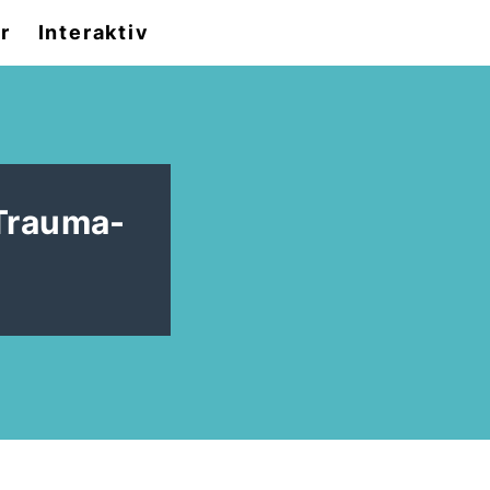
r
Interaktiv
"Trauma-