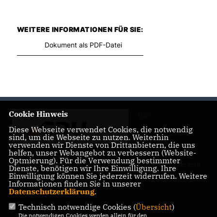
WEITERE INFORMATIONEN FÜR SIE:
Dokument als PDF-Datei
Cookie Hinweis
Die
Diese Webseite verwendet Cookies, die notwendig
sind, um die Webseite zu nutzen. Weiterhin
verwenden wir Dienste von Drittanbietern, die uns
helfen, unser Webangebot zu verbessern (Website-
Optmierung). Für die Verwendung bestimmter
Landtagsabgeordnete Barbara Richstein präsentiert sich und
Dienste, benötigen wir Ihre Einwilligung. Ihre
ihre politischen Ziele.
Einwilligung können Sie jederzeit widerrufen. Weitere
Informationen finden Sie in unserer
Datenschutzerklärung
.
Technisch notwendige Cookies (
Übersicht
)
Die notwendigen Cookies werden allein für den