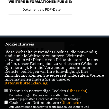
WEITERE INFORMATIONEN FÜR SIE:
Dokument als PDF-Datei
Cookie Hinweis
Die
Diese Webseite verwendet Cookies, die notwendig
sind, um die Webseite zu nutzen. Weiterhin
verwenden wir Dienste von Drittanbietern, die uns
helfen, unser Webangebot zu verbessern (Website-
Optmierung). Für die Verwendung bestimmter
Landtagsabgeordnete Barbara Richstein präsentiert sich und
Dienste, benötigen wir Ihre Einwilligung. Ihre
ihre politischen Ziele.
Einwilligung können Sie jederzeit widerrufen. Weitere
Informationen finden Sie in unserer
Datenschutzerklärung
.
Technisch notwendige Cookies (
Übersicht
)
Die notwendigen Cookies werden allein für den
IMPRESSUM
DATENSCHUTZ
KONTAKT
ordnungsgemäßen Gebrauch der Webseite benötigt.
Cookies von Drittanbietern (
Übersicht
)
Zur Optimierung unserer Webseite binden wir Dienste und