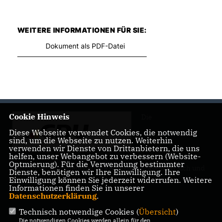
WEITERE INFORMATIONEN FÜR SIE:
Dokument als PDF-Datei
Cookie Hinweis
Die
Diese Webseite verwendet Cookies, die notwendig
sind, um die Webseite zu nutzen. Weiterhin
verwenden wir Dienste von Drittanbietern, die uns
helfen, unser Webangebot zu verbessern (Website-
Optmierung). Für die Verwendung bestimmter
Landtagsabgeordnete Barbara Richstein präsentiert sich und
Dienste, benötigen wir Ihre Einwilligung. Ihre
ihre politischen Ziele.
Einwilligung können Sie jederzeit widerrufen. Weitere
Informationen finden Sie in unserer
Datenschutzerklärung
.
Technisch notwendige Cookies (
Übersicht
)
Die notwendigen Cookies werden allein für den