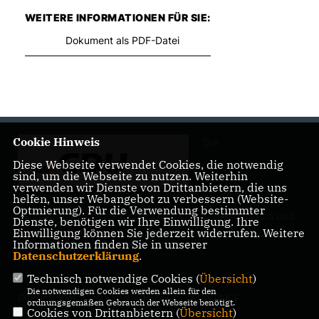
WEITERE INFORMATIONEN FÜR SIE:
Dokument als PDF-Datei
Cookie Hinweis
Die
Diese Webseite verwendet Cookies, die notwendig
sind, um die Webseite zu nutzen. Weiterhin
verwenden wir Dienste von Drittanbietern, die uns
helfen, unser Webangebot zu verbessern (Website-
Optmierung). Für die Verwendung bestimmter
Landtagsabgeordnete Barbara Richstein präsentiert sich und
Dienste, benötigen wir Ihre Einwilligung. Ihre
ihre politischen Ziele.
Einwilligung können Sie jederzeit widerrufen. Weitere
Informationen finden Sie in unserer
Datenschutzerklärung
.
Technisch notwendige Cookies (
Übersicht
)
Die notwendigen Cookies werden allein für den
IMPRESSUM
DATENSCHUTZ
KONTAKT
ordnungsgemäßen Gebrauch der Webseite benötigt.
Cookies von Drittanbietern (
Übersicht
)