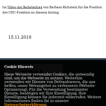
Im
Video der Redebeitrag
von Barbara Richstein für die Position
der CDU-Fraktion zu diesem Antrag.
15.11.2018
Cookie Hinweis
Die
Diese Webseite verwendet Cookies, die notwendig
sind, um die Webseite zu nutzen. Weiterhin
verwenden wir Dienste von Drittanbietern, die uns
helfen, unser Webangebot zu verbessern (Website-
Optmierung). Für die Verwendung bestimmter
Landtagsabgeordnete Barbara Richstein präsentiert sich und
Dienste, benötigen wir Ihre Einwilligung. Ihre
ihre politischen Ziele.
Einwilligung können Sie jederzeit widerrufen. Weitere
Informationen finden Sie in unserer
Datenschutzerklärung
.