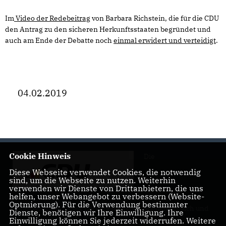
Im
Video der Redebeitrag
von Barbara Richstein, die für die CDU
den Antrag zu den sicheren Herkunftsstaaten begründet und
auch am Ende der Debatte noch
einmal erwidert und verteidigt
.
04.02.2019
Cookie Hinweis
Die
Diese Webseite verwendet Cookies, die notwendig
sind, um die Webseite zu nutzen. Weiterhin
verwenden wir Dienste von Drittanbietern, die uns
helfen, unser Webangebot zu verbessern (Website-
Optmierung). Für die Verwendung bestimmter
Landtagsabgeordnete Barbara Richstein präsentiert sich und
Dienste, benötigen wir Ihre Einwilligung. Ihre
ihre politischen Ziele.
Einwilligung können Sie jederzeit widerrufen. Weitere