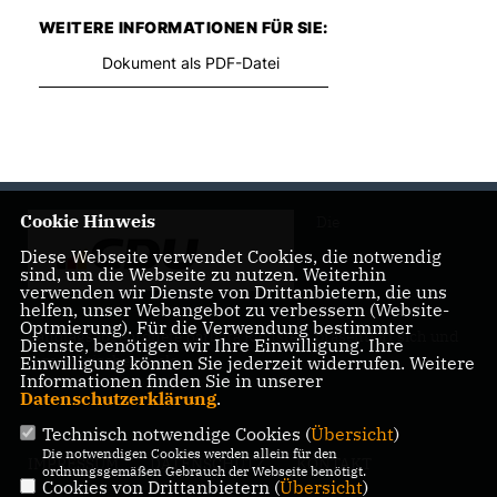
WEITERE INFORMATIONEN FÜR SIE:
Dokument als PDF-Datei
Cookie Hinweis
Die
Diese Webseite verwendet Cookies, die notwendig
sind, um die Webseite zu nutzen. Weiterhin
verwenden wir Dienste von Drittanbietern, die uns
helfen, unser Webangebot zu verbessern (Website-
Optmierung). Für die Verwendung bestimmter
Landtagsabgeordnete Barbara Richstein präsentiert sich und
Dienste, benötigen wir Ihre Einwilligung. Ihre
ihre politischen Ziele.
Einwilligung können Sie jederzeit widerrufen. Weitere
Informationen finden Sie in unserer
Datenschutzerklärung
.
Technisch notwendige Cookies (
Übersicht
)
Die notwendigen Cookies werden allein für den
IMPRESSUM
DATENSCHUTZ
KONTAKT
ordnungsgemäßen Gebrauch der Webseite benötigt.
Cookies von Drittanbietern (
Übersicht
)