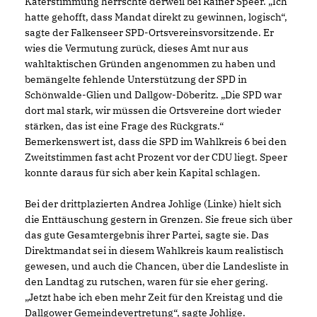
Katerstimmung herrschte derweil bei Rainer Speer. „Ich
hatte gehofft, dass Mandat direkt zu gewinnen, logisch“,
sagte der Falkenseer SPD-Ortsvereinsvorsitzende. Er
wies die Vermutung zurück, dieses Amt nur aus
wahltaktischen Gründen angenommen zu haben und
bemängelte fehlende Unterstützung der SPD in
Schönwalde-Glien und Dallgow-Döberitz. „Die SPD war
dort mal stark, wir müssen die Ortsvereine dort wieder
stärken, das ist eine Frage des Rückgrats.“
Bemerkenswert ist, dass die SPD im Wahlkreis 6 bei den
Zweitstimmen fast acht Prozent vor der CDU liegt. Speer
konnte daraus für sich aber kein Kapital schlagen.
Bei der drittplazierten Andrea Johlige (Linke) hielt sich
die Enttäuschung gestern in Grenzen. Sie freue sich über
das gute Gesamtergebnis ihrer Partei, sagte sie. Das
Direktmandat sei in diesem Wahlkreis kaum realistisch
gewesen, und auch die Chancen, über die Landesliste in
den Landtag zu rutschen, waren für sie eher gering.
Jetzt habe ich eben mehr Zeit für den Kreistag und die
Dallgower Gemeindevertretung“, sagte Johlige.