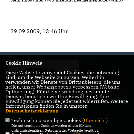
Mehr Infos unter www.maerkischeallgemeine.de/wahl09
29.09.2009, 13:46 Uhr
Cookie Hinweis
Die
Diese Webseite verwendet Cookies, die notwendig
sind, um die Webseite zu nutzen. Weiterhin
verwenden wir Dienste von Drittanbietern, die uns
helfen, unser Webangebot zu verbessern (Website-
Optmierung). Für die Verwendung bestimmter
Landtagsabgeordnete Barbara Richstein präsentiert sich und
Dienste, benötigen wir Ihre Einwilligung. Ihre
ihre politischen Ziele.
Einwilligung können Sie jederzeit widerrufen. Weitere
Informationen finden Sie in unserer
Datenschutzerklärung
.
Technisch notwendige Cookies (
Übersicht
)
Die notwendigen Cookies werden allein für den
IMPRESSUM
DATENSCHUTZ
KONTAKT
ordnungsgemäßen Gebrauch der Webseite benötigt.