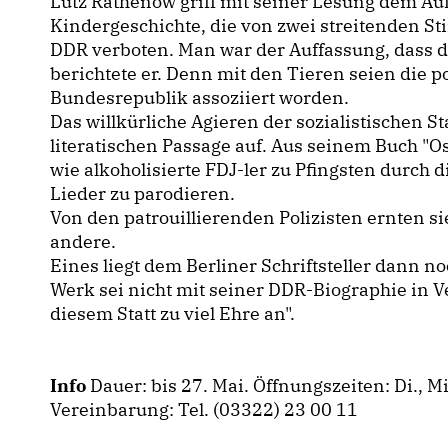
Lutz Rathenow griff mit seiner Lesung dem Auft
Kindergeschichte, die von zwei streitenden Sti
DDR verboten. Man war der Auffassung, dass du
berichtete er. Denn mit den Tieren seien die 
Bundesrepublik assoziiert worden.
Das willkürliche Agieren der sozialistischen S
literatischen Passage auf. Aus seinem Buch "Os
wie alkoholisierte FDJ-ler zu Pfingsten durch d
Lieder zu parodieren.
Von den patrouillierenden Polizisten ernten s
andere.
Eines liegt dem Berliner Schriftsteller dann n
Werk sei nicht mit seiner DDR-Biographie in 
diesem Statt zu viel Ehre an".
Info
Dauer: bis 27. Mai. Öffnungszeiten: Di., M
Vereinbarung: Tel. (03322) 23 00 11