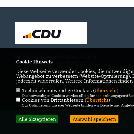
Die Landtagsabgeordnete Barbara Richstein
Cookie Hinweis
präsentiert sich und ihre politischen Ziele.
Diese Webseite verwendet Cookies, die notwendig si
Webangebot zu verbessern (Website-Optmierung). Fü
jederzeit widerrufen. Weitere Informationen finden
Technisch notwendige Cookies (
Übersicht
)
IMPRESSUM
DATENSCHUTZ
KONTAKT
Die notwendigen Cookies werden allein für den ordnungsgemäßen 
Cookies von Drittanbietern (
Übersicht
)
Zur Optimierung unserer Webseite binden wir Dienste und Angebot
Alle akzeptieren
Auswahl speichern
@2026 Barbara Ric
Alle Rechte 