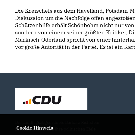
Die Kreischefs aus dem Havelland, Potsdam-M
Diskussion um die Nachfolge offen angestoßen
Schützenhilfe erhält Schönbohm nicht nur vo
sondern von einem seiner größten Kritiker, D
Märkisch-Oderland spricht von einer hinterhä
vor große Autorität in der Partei. Es ist ein Kar
Die Landtagsabgeordnete Barbara Richstein
Cookie Hinweis
präsentiert sich und ihre politischen Ziele.