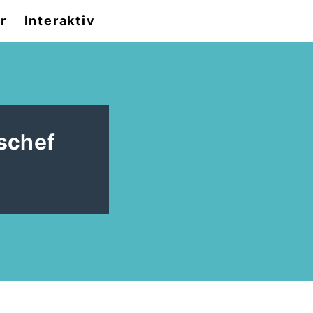
r
Interaktiv
schef