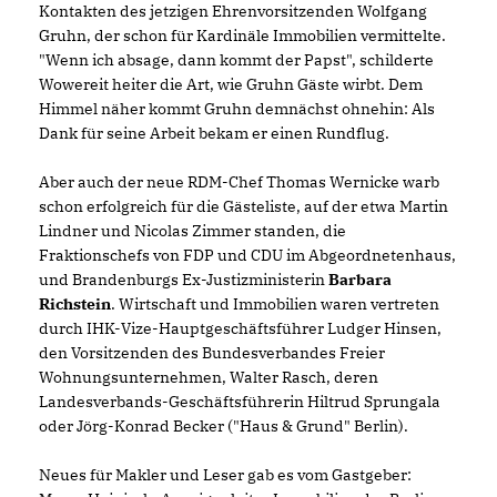
Kontakten des jetzigen Ehrenvorsitzenden Wolfgang
Gruhn, der schon für Kardinäle Immobilien vermittelte.
"Wenn ich absage, dann kommt der Papst", schilderte
Wowereit heiter die Art, wie Gruhn Gäste wirbt. Dem
Himmel näher kommt Gruhn demnächst ohnehin: Als
Dank für seine Arbeit bekam er einen Rundflug.
Aber auch der neue RDM-Chef Thomas Wernicke warb
schon erfolgreich für die Gästeliste, auf der etwa Martin
Lindner und Nicolas Zimmer standen, die
Fraktionschefs von FDP und CDU im Abgeordnetenhaus,
und Brandenburgs Ex-Justizministerin
Barbara
Richstein
. Wirtschaft und Immobilien waren vertreten
durch IHK-Vize-Hauptgeschäftsführer Ludger Hinsen,
den Vorsitzenden des Bundesverbandes Freier
Wohnungsunternehmen, Walter Rasch, deren
Landesverbands-Geschäftsführerin Hiltrud Sprungala
oder Jörg-Konrad Becker ("Haus & Grund" Berlin).
Neues für Makler und Leser gab es vom Gastgeber: