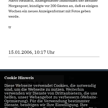
Marco Heinisch, Anzeigenleiter Immobilien der Berliner
Morgenpost, kündigte vor 200 Gästen an, daß es einigen
Wochen ein neues Anzeigenformat mit Fotos geben
werde.
tr
15.01.2006, 10:17 Uhr
Cookie Hinweis
Die
Diese Webseite verwendet Cookies, die notwendig
sind, um die Webseite zu nutzen. Weiterhin
verwenden wir Dienste von Drittanbietern, die uns
helfen, unser Webangebot zu verbessern (Website-
Optmierung). Für die Verwendung bestimmter
Landtagsabgeordnete Barbara Richstein präsentiert sich und
Dienste, benötigen wir Ihre Einwilligung. Ihre