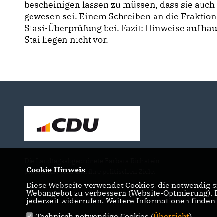
bescheinigen lassen zu müssen, dass sie auch
gewesen sei. Einem Schreiben an die Fraktions
Stasi-Überprüfung bei. Fazit: Hinweise auf haup
Stai liegen nicht vor.
Die Landtagsabgeordnete Barbara Richstein
Cookie Hinweis
präsentiert sich und ihre politischen Ziele.
Diese Webseite verwendet Cookies, die notwendig si
Webangebot zu verbessern (Website-Optmierung). Fü
jederzeit widerrufen. Weitere Informationen finden
Technisch notwendige Cookies (
Übersicht
)