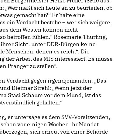
auch Bürgermeister Heiko Müller (SPD) aus.
h: „Wer maßt sich heute an zu beurteilen, ob
twas gemacht hat?“ Er halte eine
ass ein Verdacht bestehe – wer sich weigere,
e aus dem Westen können nicht
so betroffen fühlen.“ Rosemarie Thürling,
s ihrer Sicht „unter DDR-Bürgen keine
le Menschen, denen es reicht“. Die
g der Arbeit des MfS interessiert. Es müsse
n Pranger zu stellen“.
nen Verdacht gegen irgendjemanden. „Das
reund Dietmar Strehl: „Wenn jetzt der
ma Stasi Schaum vor dem Mund, ist das
tverständlich gehalten.“
ng, er untersage es dem SVV-Vorsitzenden,
e schon vor einigen Wochen ihr Mandat
r überzogen, sich erneut von einer Behörde