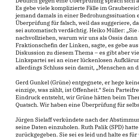
Deutlich gegen eine Überprüfung sprach sich 
Es gebe viele komplizierte Fälle im Graubereic
jemand damals in einer Bedrohungssituation e
Überprüfung für falsch, weil das suggeriere, d
sei automatisch verdächtig. Heiko Müller: „Si
nachvollziehen, warum wir uns als Ossis dann 
Fraktionschefin der Linken, sagte, es gebe au
Diskussion zu diesem Thema – es gibt aber vie
Linkspartei sei an einer lückenlosen Aufklärun
allerdings Schluss sein damit, „Menschen an de
Gerd Gunkel (Grüne) entgegnete, er hege kei
einzige, was zählt, ist Offenheit.“ Sein Parteif
Eindruck entsteht, wir Grüne hätten beim The
Quatsch. Wir haben eine Überprüfung für selbs
Jürgen Sielaff verkündete nach der Abstimmu
seine Daten einzuholen. Ruth Palik (SPD) hatt
zurückgegeben. Sie sei es leid und halte es fü