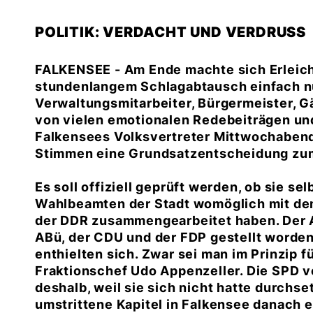
POLITIK: VERDACHT UND VERDRUSS
FALKENSEE - Am Ende machte sich Erleicht
stundenlangem Schlagabtausch einfach nu
Verwaltungsmitarbeiter, Bürgermeister, Gä
von vielen emotionalen Redebeiträgen und
Falkensees Volksvertreter Mittwochabend
Stimmen eine Grundsatzentscheidung zum
Es soll offiziell geprüft werden, ob sie se
Wahlbeamten der Stadt womöglich mit dem
der DDR zusammengearbeitet haben. Der A
ABü, der CDU und der FDP gestellt worde
enthielten sich. Zwar sei man im Prinzip 
Fraktionschef Udo Appenzeller. Die SPD ve
deshalb, weil sie sich nicht hatte durchs
umstrittene Kapitel in Falkensee danach 