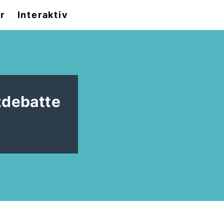
r
Interaktiv
zdebatte