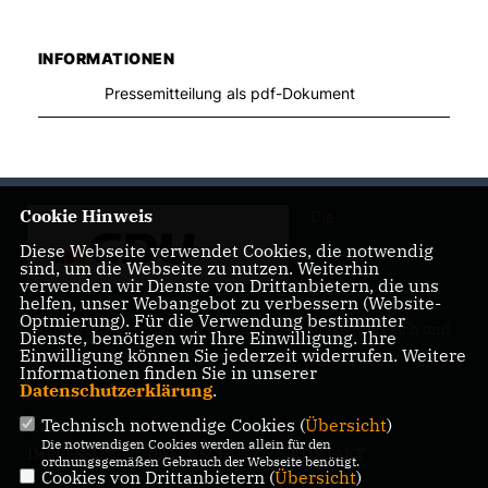
INFORMATIONEN
Pressemitteilung als pdf-Dokument
Cookie Hinweis
Die
Diese Webseite verwendet Cookies, die notwendig
sind, um die Webseite zu nutzen. Weiterhin
verwenden wir Dienste von Drittanbietern, die uns
helfen, unser Webangebot zu verbessern (Website-
Optmierung). Für die Verwendung bestimmter
Landtagsabgeordnete Barbara Richstein präsentiert sich und
Dienste, benötigen wir Ihre Einwilligung. Ihre
ihre politischen Ziele.
Einwilligung können Sie jederzeit widerrufen. Weitere
Informationen finden Sie in unserer
Datenschutzerklärung
.
Technisch notwendige Cookies (
Übersicht
)
Die notwendigen Cookies werden allein für den
IMPRESSUM
DATENSCHUTZ
KONTAKT
ordnungsgemäßen Gebrauch der Webseite benötigt.
Cookies von Drittanbietern (
Übersicht
)