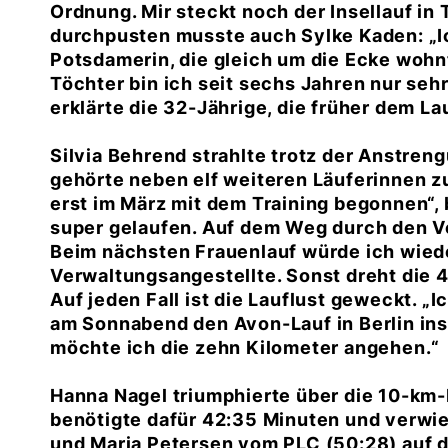
Ordnung. Mir steckt noch der Insellauf in 
durchpusten musste auch Sylke Kaden: „Ic
Potsdamerin, die gleich um die Ecke wohn
Töchter bin ich seit sechs Jahren nur s
erklärte die 32-Jährige, die früher dem La
Silvia Behrend strahlte trotz der Anstren
gehörte neben elf weiteren Läuferinnen z
erst im März mit dem Training begonnen“, b
super gelaufen. Auf dem Weg durch den Vo
Beim nächsten Frauenlauf würde ich wiede
Verwaltungsangestellte. Sonst dreht die 
Auf jeden Fall ist die Lauflust geweckt. „I
am Sonnabend den Avon-Lauf in Berlin in
möchte ich die zehn Kilometer angehen.“
Hanna Nagel triumphierte über die 10-km-D
benötigte dafür 42:35 Minuten und verwie
und Maria Petersen vom PLC (50:28) auf di