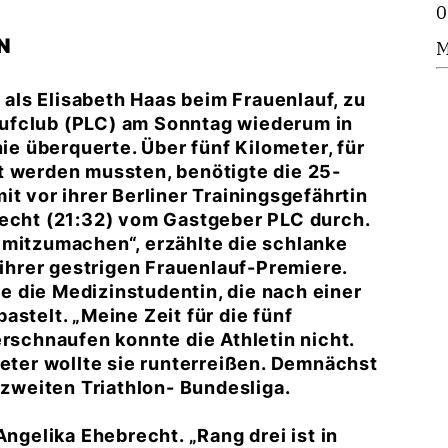
0
N
M
, als Elisabeth Haas beim Frauenlauf, zu
ufclub (PLC) am Sonntag wiederum in
nie überquerte. Über fünf Kilometer, für
t werden mussten, benötigte die 25-
t vor ihrer Berliner Trainingsgefährtin
recht (21:32) vom Gastgeber PLC durch.
mitzumachen“, erzählte die schlanke
 ihrer gestrigen Frauenlauf-Premiere.
te die Medizinstudentin, die nach einer
stelt. „Meine Zeit für die fünf
erschnaufen konnte die Athletin nicht.
eter wollte sie runterreißen. Demnächst
 zweiten Triathlon- Bundesliga.
Angelika Ehebrecht. „Rang drei ist in