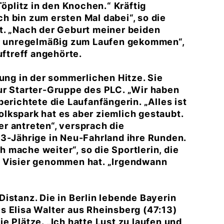
Töplitz in den Knochen.“ Kräftig
h bin zum ersten Mal dabei“, so die
t. „Nach der Geburt meiner beiden
ehr unregelmäßig zum Laufen gekommen“,
uftreff angehörte.
gung in der sommerlichen Hitze. Sie
ur Starter-Gruppe des PLC. „Wir haben
erichtete die Laufanfängerin. „Alles ist
lkspark hat es aber ziemlich gestaubt.
r antreten“, versprach die
43-Jährige in Neu-Fahrland ihre Runden.
ch mache weiter“, so die Sportlerin, die
s Visier genommen hat. „Irgendwann
istanz. Die in Berlin lebende Bayerin
s Elisa Walter aus Rheinsberg (47:13)
e Plätze. „Ich hatte Lust zu laufen und