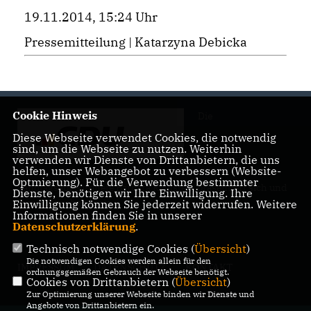
19.11.2014, 15:24 Uhr
Pressemitteilung | Katarzyna Debicka
Cookie Hinweis
Die
Diese Webseite verwendet Cookies, die notwendig
sind, um die Webseite zu nutzen. Weiterhin
verwenden wir Dienste von Drittanbietern, die uns
helfen, unser Webangebot zu verbessern (Website-
Optmierung). Für die Verwendung bestimmter
Landtagsabgeordnete Barbara Richstein präsentiert sich und
Dienste, benötigen wir Ihre Einwilligung. Ihre
ihre politischen Ziele.
Einwilligung können Sie jederzeit widerrufen. Weitere
Informationen finden Sie in unserer
Datenschutzerklärung
.
Technisch notwendige Cookies (
Übersicht
)
Die notwendigen Cookies werden allein für den
IMPRESSUM
DATENSCHUTZ
KONTAKT
ordnungsgemäßen Gebrauch der Webseite benötigt.
Cookies von Drittanbietern (
Übersicht
)
Zur Optimierung unserer Webseite binden wir Dienste und
Angebote von Drittanbietern ein.