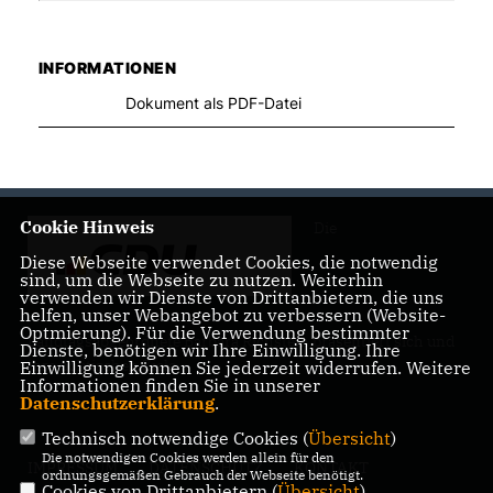
INFORMATIONEN
Dokument als PDF-Datei
Cookie Hinweis
Die
Diese Webseite verwendet Cookies, die notwendig
sind, um die Webseite zu nutzen. Weiterhin
verwenden wir Dienste von Drittanbietern, die uns
helfen, unser Webangebot zu verbessern (Website-
Optmierung). Für die Verwendung bestimmter
Landtagsabgeordnete Barbara Richstein präsentiert sich und
Dienste, benötigen wir Ihre Einwilligung. Ihre
ihre politischen Ziele.
Einwilligung können Sie jederzeit widerrufen. Weitere
Informationen finden Sie in unserer
Datenschutzerklärung
.
Technisch notwendige Cookies (
Übersicht
)
Die notwendigen Cookies werden allein für den
IMPRESSUM
DATENSCHUTZ
KONTAKT
ordnungsgemäßen Gebrauch der Webseite benötigt.
Cookies von Drittanbietern (
Übersicht
)