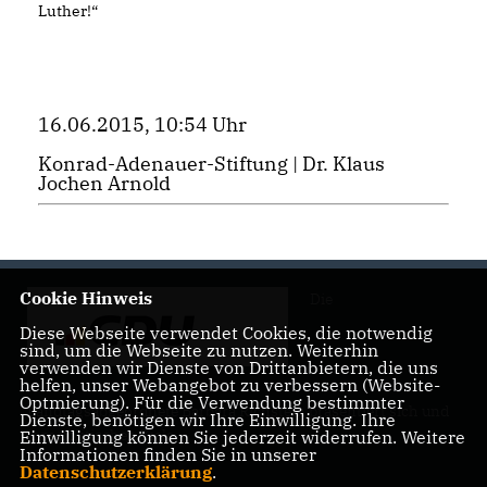
Luther!“
16.06.2015, 10:54 Uhr
Konrad-Adenauer-Stiftung | Dr. Klaus
Jochen Arnold
Cookie Hinweis
Die
Diese Webseite verwendet Cookies, die notwendig
sind, um die Webseite zu nutzen. Weiterhin
verwenden wir Dienste von Drittanbietern, die uns
helfen, unser Webangebot zu verbessern (Website-
Optmierung). Für die Verwendung bestimmter
Landtagsabgeordnete Barbara Richstein präsentiert sich und
Dienste, benötigen wir Ihre Einwilligung. Ihre
ihre politischen Ziele.
Einwilligung können Sie jederzeit widerrufen. Weitere
Informationen finden Sie in unserer
Datenschutzerklärung
.