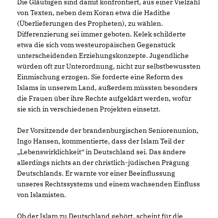
Die Gläubigen sind damit konfrontiert, aus einer Vielzahl
von Texten, neben dem Koran etwa die Hadithe
(Überlieferungen des Propheten), zu wählen.
Differenzierung sei immer geboten. Kelek schilderte
etwa die sich vom westeuropäischen Gegenstück
unterscheidenden Erziehungskonzepte. Jugendliche
würden oft zur Unterordnung, nicht zur selbstbewussten
Einmischung erzogen. Sie forderte eine Reform des
Islams in unserem Land, außerdem müssten besonders
die Frauen über ihre Rechte aufgeklärt werden, wofür
sie sich in verschiedenen Projekten einsetzt.
Der Vorsitzende der brandenburgischen Seniorenunion,
Ingo Hansen, kommentierte, dass der Islam Teil der
Lebenswirklichkeit“ in Deutschland sei. Das ändere
allerdings nichts an der christlich-jüdischen Prägung
Deutschlands. Er warnte vor einer Beeinflussung
unseres Rechtssystems und einem wachsenden Einfluss
von Islamisten.
Ob der Islam zu Deutschland gehört, scheint für die