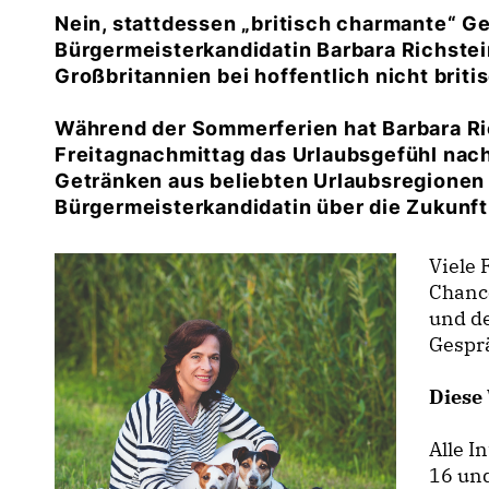
Nein, stattdessen „britisch charmante“ G
Bürgermeisterkandidatin Barbara Richstei
Großbritannien bei hoffentlich nicht brit
Während der Sommerferien hat Barbara R
Freitagnachmittag das Urlaubsgefühl nac
Getränken aus beliebten Urlaubsregionen 
Bürgermeisterkandidatin über die Zukunf
Viele
Chance
und d
Gesprä
Diese 
Alle I
16 und