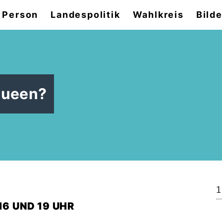
 Person
Landespolitik
Wahlkreis
Bilde
 Queen?
1
16 UND 19 UHR