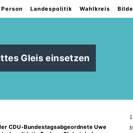
 Person
Landespolitik
Wahlkreis
Bilde
rittes Gleis einsetzen
1
 der CDU-Bundestagsabgeordnete Uwe
M