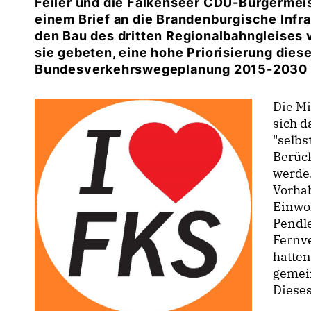
Feiler und die Falkenseer CDU-Bürgermeis
einem Brief an die Brandenburgische Infra
den Bau des dritten Regionalbahngleises 
sie gebeten, eine hohe Priorisierung diese
Bundesverkehrswegeplanung 2015-2030 n
Die Mi
sich 
"selbs
Berück
werde.
Vorha
Einwo
Pendl
Fernve
hatten
gemei
Dieses