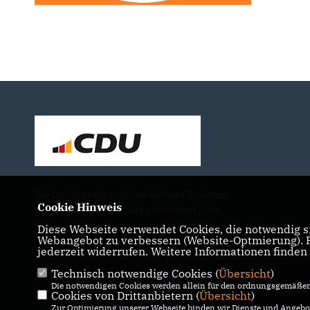
Die Landtagsabgeordnete Barbara Richstein
Cookie Hinweis
präsentiert sich und ihre politischen Ziele.
Diese Webseite verwendet Cookies, die notwendig si
Webangebot zu verbessern (Website-Optmierung). Fü
jederzeit widerrufen. Weitere Informationen finden
Technisch notwendige Cookies (
Übersicht
)
IMPRESSUM
DATENSCHUTZ
KONTAKT
Die notwendigen Cookies werden allein für den ordnungsgemäßen 
Cookies von Drittanbietern (
Übersicht
)
Zur Optimierung unserer Webseite binden wir Dienste und Angebot