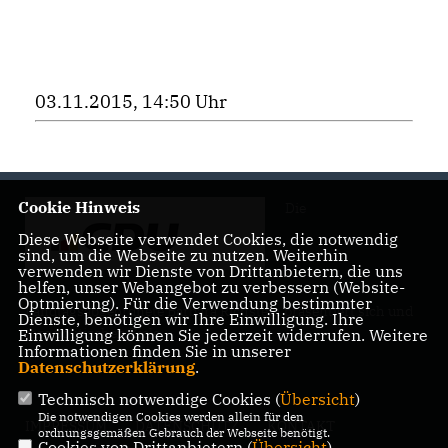
03.11.2015, 14:50 Uhr
Cookie Hinweis
Die
Diese Webseite verwendet Cookies, die notwendig
sind, um die Webseite zu nutzen. Weiterhin
verwenden wir Dienste von Drittanbietern, die uns
helfen, unser Webangebot zu verbessern (Website-
Optmierung). Für die Verwendung bestimmter
Landtagsabgeordnete Barbara Richstein präsentiert sich und
Dienste, benötigen wir Ihre Einwilligung. Ihre
ihre politischen Ziele.
Einwilligung können Sie jederzeit widerrufen. Weitere
Informationen finden Sie in unserer
Datenschutzerklärung
.
Technisch notwendige Cookies (
Übersicht
)
Die notwendigen Cookies werden allein für den
IMPRESSUM
DATENSCHUTZ
KONTAKT
ordnungsgemäßen Gebrauch der Webseite benötigt.
Cookies von Drittanbietern (
Übersicht
)