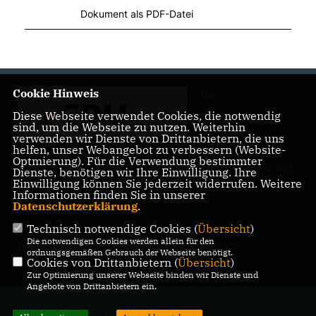
Dokument als PDF-Datei
Cookie Hinweis
Die
Diese Webseite verwendet Cookies, die notwendig
sind, um die Webseite zu nutzen. Weiterhin
verwenden wir Dienste von Drittanbietern, die uns
helfen, unser Webangebot zu verbessern (Website-
Optmierung). Für die Verwendung bestimmter
Landtagsabgeordnete Barbara Richstein präsentiert sich und
Dienste, benötigen wir Ihre Einwilligung. Ihre
ihre politischen Ziele.
Einwilligung können Sie jederzeit widerrufen. Weitere
Informationen finden Sie in unserer
Datenschutzerklärung
.
Technisch notwendige Cookies (
Übersicht
)
Die notwendigen Cookies werden allein für den
IMPRESSUM
DATENSCHUTZ
KONTAKT
ordnungsgemäßen Gebrauch der Webseite benötigt.
Cookies von Drittanbietern (
Übersicht
)
Zur Optimierung unserer Webseite binden wir Dienste und
Angebote von Drittanbietern ein.
@2026 Barbara Richstein MdL
Alle Rechte vorbehalten.