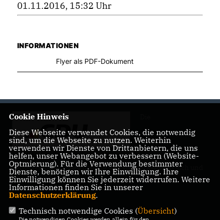
01.11.2016, 15:32 Uhr
INFORMATIONEN
Flyer als PDF-Dokument
Cookie Hinweis
Die
Diese Webseite verwendet Cookies, die notwendig
sind, um die Webseite zu nutzen. Weiterhin
verwenden wir Dienste von Drittanbietern, die uns
helfen, unser Webangebot zu verbessern (Website-
Optmierung). Für die Verwendung bestimmter
Landtagsabgeordnete Barbara Richstein präsentiert sich und
Dienste, benötigen wir Ihre Einwilligung. Ihre
ihre politischen Ziele.
Einwilligung können Sie jederzeit widerrufen. Weitere
Informationen finden Sie in unserer
Datenschutzerklärung
.
Technisch notwendige Cookies (
Übersicht
)
Die notwendigen Cookies werden allein für den