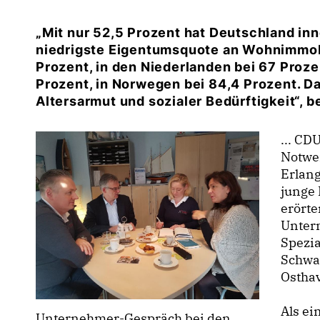
Mit nur 52,5 Prozent hat Deutschland inn
niedrigste Eigentumsquote an Wohnimmobili
Prozent, in den Niederlanden bei 67 Prozen
Prozent, in Norwegen bei 84,4 Prozent. 
Altersarmut und sozialer Bedürftigkeit“, be
... CD
Notwen
Erlan
junge 
erörte
Unter
Spezi
Schwa
Ostha
Als e
Unternehmer-Gespräch bei den