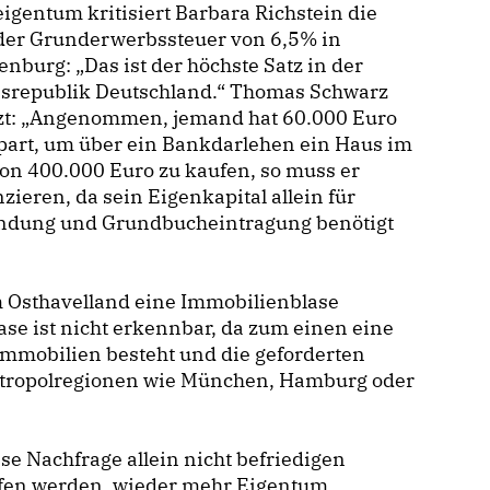
gentum kritisiert Barbara Richstein die
der Grunderwerbssteuer von 6,5% in
nburg: „Das ist der höchste Satz in der
srepublik Deutschland.“ Thomas Schwarz
zt: „Angenommen, jemand hat 60.000 Euro
part, um über ein Bankdarlehen ein Haus im
on 400.000 Euro zu kaufen, so muss er
eren, da sein Eigenkapital allein für
ndung und Grundbucheintragung benötigt
m Osthavelland eine Immobilienblase
ase ist nicht erkennbar, da zum einen eine
mmobilien besteht und die geforderten
etropolregionen wie München, Hamburg oder
e Nachfrage allein nicht befriedigen
ffen werden, wieder mehr Eigentum