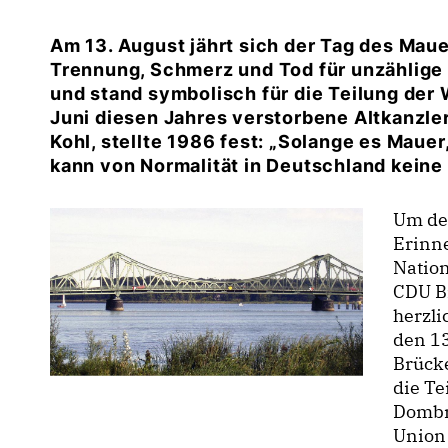
Am 13. August jährt sich der Tag des Mau
Trennung, Schmerz und Tod für unzählige
und stand symbolisch für die Teilung der 
Juni diesen Jahres verstorbene Altkanzle
Kohl, stellte 1986 fest: „Solange es Mauer
kann von Normalität in Deutschland keine
Um de
Erinn
Nation
CDU B
herzli
den 13
Brücke
die Te
Dombr
Union