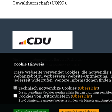
Gewaltherrschaft (UOKG).
Die Landtagsabgeordnete Barbara Richstein
Cookie Hinweis
präsentiert sich und ihre politischen Ziele.
Diese Webseite verwendet Cookies, die notwendig si
Webangebot zu verbessern (Website-Optmierung). Fü
jederzeit widerrufen. Weitere Informationen finden
Technisch notwendige Cookies (
Übersicht
)
IMPRESSUM
DATENSCHUTZ
KONTAKT
Die notwendigen Cookies werden allein für den ordnungsgemäßen 
Cookies von Drittanbietern (
Übersicht
)
Zur Optimierung unserer Webseite binden wir Dienste und Angebot
@2026 Barbara Ric