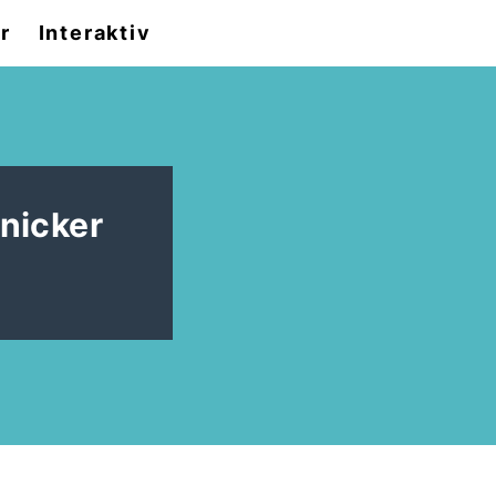
r
Interaktiv
nicker