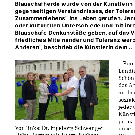
Blauschafherde wurde von der Künstlerin 
gegenseitigen Verständnisses, der Tolera
Zusammenlebens“ ins Leben gerufen. Jense
oder kulturellen Unterschiede und mit ih
Blauschafe Denkanstöße geben, auf das V
friedliches Miteinander und Toleranz wer
Anderen“, beschrieb die Künstlerin dem ...
...Bun
Landt
Schön
das An
an das
sozial
jeder 
Künstl
primär
Von links: Dr. Ingeborg Schwenger-
unser