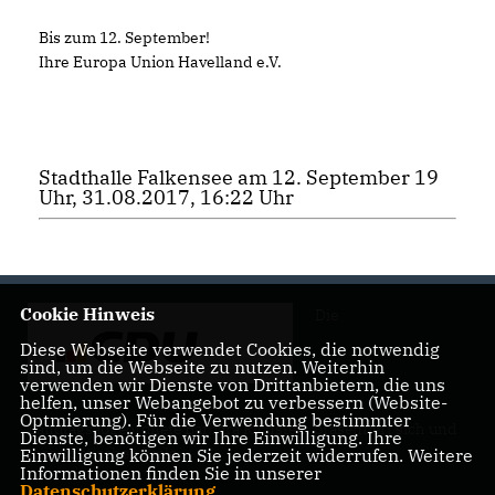
Bis zum 12. September!
Ihre Europa Union Havelland e.V.
Stadthalle Falkensee am 12. September 19
Uhr, 31.08.2017, 16:22 Uhr
Cookie Hinweis
Die
Diese Webseite verwendet Cookies, die notwendig
sind, um die Webseite zu nutzen. Weiterhin
verwenden wir Dienste von Drittanbietern, die uns
helfen, unser Webangebot zu verbessern (Website-
Optmierung). Für die Verwendung bestimmter
Landtagsabgeordnete Barbara Richstein präsentiert sich und
Dienste, benötigen wir Ihre Einwilligung. Ihre
ihre politischen Ziele.
Einwilligung können Sie jederzeit widerrufen. Weitere
Informationen finden Sie in unserer
Datenschutzerklärung
.