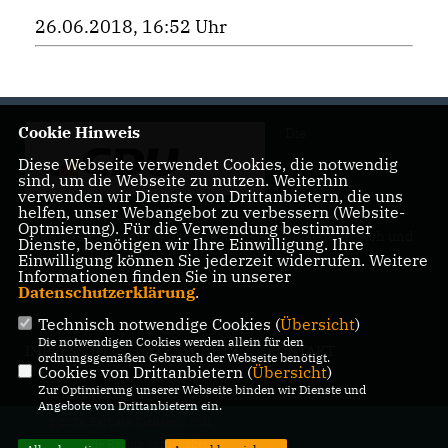
26.06.2018, 16:52 Uhr
Cookie Hinweis
Die
Diese Webseite verwendet Cookies, die notwendig
sind, um die Webseite zu nutzen. Weiterhin
verwenden wir Dienste von Drittanbietern, die uns
helfen, unser Webangebot zu verbessern (Website-
Optmierung). Für die Verwendung bestimmter
Landtagsabgeordnete Barbara Richstein präsentiert sich und
Dienste, benötigen wir Ihre Einwilligung. Ihre
ihre politischen Ziele.
Einwilligung können Sie jederzeit widerrufen. Weitere
Informationen finden Sie in unserer
Datenschutzerklärung
.
Technisch notwendige Cookies (
Übersicht
)
Die notwendigen Cookies werden allein für den
IMPRESSUM
DATENSCHUTZ
KONTAKT
ordnungsgemäßen Gebrauch der Webseite benötigt.
Cookies von Drittanbietern (
Übersicht
)
Zur Optimierung unserer Webseite binden wir Dienste und
Angebote von Drittanbietern ein.
@2026 Barbara Richstein MdL
Alle Rechte vorbehalten.