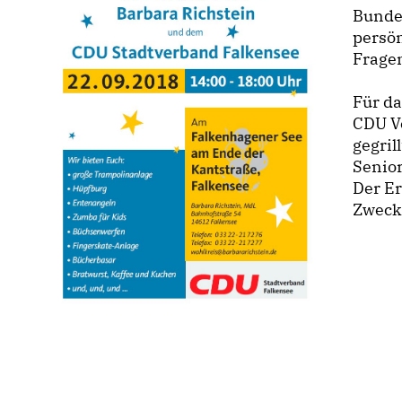
Bunde
persö
Fragen
Für da
CDU V
gegril
Senio
Der Er
Zweck