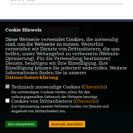
Cookie Hinweis
Die
Diese Webseite verwendet Cookies, die notwendig
sind, um die Webseite zu nutzen. Weiterhin
verwenden wir Dienste von Drittanbietern, die uns
helfen, unser Webangebot zu verbessern (Website-
Optmierung). Für die Verwendung bestimmter
Landtagsabgeordnete Barbara Richstein präsentiert sich und
Dienste, benötigen wir Ihre Einwilligung. Ihre
ihre politischen Ziele.
Einwilligung können Sie jederzeit widerrufen. Weitere
Informationen finden Sie in unserer
Datenschutzerklärung
.
Technisch notwendige Cookies (
Übersicht
)
Die notwendigen Cookies werden allein für den
IMPRESSUM
DATENSCHUTZ
KONTAKT
ordnungsgemäßen Gebrauch der Webseite benötigt.
Cookies von Drittanbietern (
Übersicht
)
Zur Optimierung unserer Webseite binden wir Dienste und
Angebote von Drittanbietern ein.
@2026 Barbara Richstein MdL
Alle Rechte vorbehalten.
Alle akzeptieren
Auswahl speichern