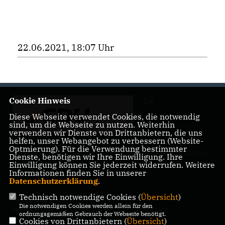
22.06.2021, 18:07 Uhr
Cookie Hinweis
Die
Diese Webseite verwendet Cookies, die notwendig
sind, um die Webseite zu nutzen. Weiterhin
verwenden wir Dienste von Drittanbietern, die uns
helfen, unser Webangebot zu verbessern (Website-
Optmierung). Für die Verwendung bestimmter
Landtagsabgeordnete Barbara Richstein präsentiert sich und
Dienste, benötigen wir Ihre Einwilligung. Ihre
ihre politischen Ziele.
Einwilligung können Sie jederzeit widerrufen. Weitere
Informationen finden Sie in unserer
Datenschutzerklärung
.
Technisch notwendige Cookies (
Übersicht
)
Die notwendigen Cookies werden allein für den
IMPRESSUM
DATENSCHUTZ
KONTAKT
ordnungsgemäßen Gebrauch der Webseite benötigt.
Cookies von Drittanbietern (
Übersicht
)