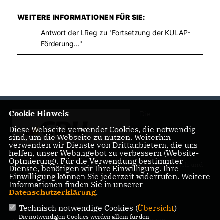
WEITERE INFORMATIONEN FÜR SIE:
Antwort der LReg zu "Fortsetzung der KULAP-
Förderung..."
Cookie Hinweis
Die
Diese Webseite verwendet Cookies, die notwendig
sind, um die Webseite zu nutzen. Weiterhin
verwenden wir Dienste von Drittanbietern, die uns
helfen, unser Webangebot zu verbessern (Website-
Optmierung). Für die Verwendung bestimmter
Landtagsabgeordnete Barbara Richstein präsentiert sich und
Dienste, benötigen wir Ihre Einwilligung. Ihre
ihre politischen Ziele.
Einwilligung können Sie jederzeit widerrufen. Weitere
Informationen finden Sie in unserer
Datenschutzerklärung
.
Technisch notwendige Cookies (
Übersicht
)
Die notwendigen Cookies werden allein für den