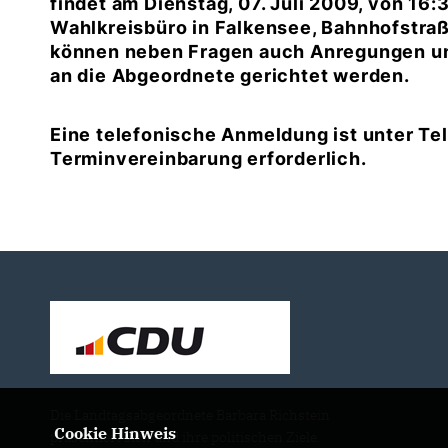
findet am Dienstag, 07. Juli 2009, von 16:
Wahlkreisbüro in Falkensee, Bahnhofstraß
können neben Fragen auch Anregungen und 
an die Abgeordnete gerichtet werden.
Eine telefonische Anmeldung ist unter Tel
Terminvereinbarung erforderlich.
Die Landtagsabgeordnete Barbara Richstein
Cookie Hinweis
präsentiert sich und ihre politischen Ziele.