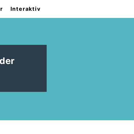
r
Interaktiv
der