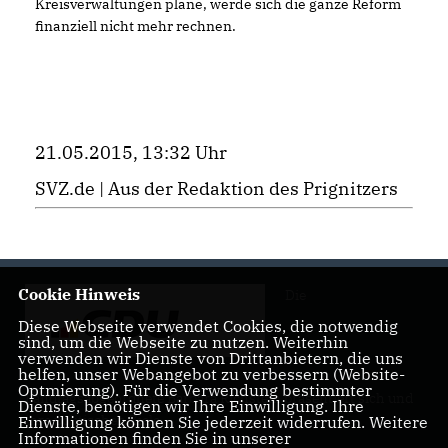
Kreisverwaltungen plane, werde sich die ganze Reform
finanziell nicht mehr rechnen.
21.05.2015, 13:32 Uhr
SVZ.de | Aus der Redaktion des Prignitzers
Cookie Hinweis
Die
Diese Webseite verwendet Cookies, die notwendig
sind, um die Webseite zu nutzen. Weiterhin
verwenden wir Dienste von Drittanbietern, die uns
helfen, unser Webangebot zu verbessern (Website-
Optmierung). Für die Verwendung bestimmter
Landtagsabgeordnete Barbara Richstein präsentiert sich und
Dienste, benötigen wir Ihre Einwilligung. Ihre
ihre politischen Ziele.
Einwilligung können Sie jederzeit widerrufen. Weitere
Informationen finden Sie in unserer